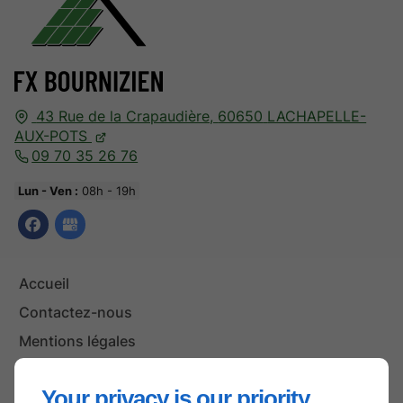
43 Rue de la Crapaudière,
60650
LACHAPELLE-
AUX-POTS
09 70 35 26 76
Lun - Ven :
08h - 19h
Accueil
Contactez-nous
Mentions légales
Plan du site
Your privacy is our priority